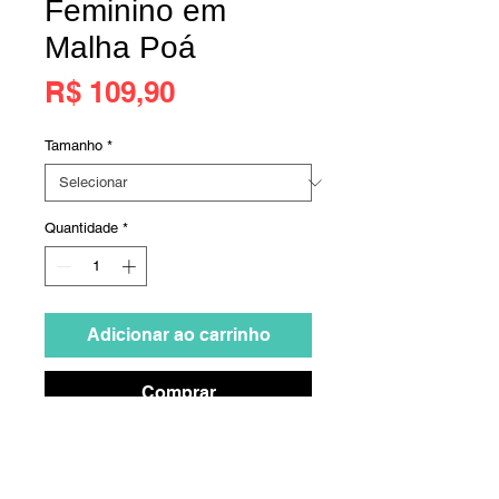
Feminino em
Malha Poá
Preço
R$ 109,90
Tamanho
*
Quantidade
*
Adicionar ao carrinho
Comprar
Pijama de inverno com blusa de
estampa poá e calça na cor lisa.